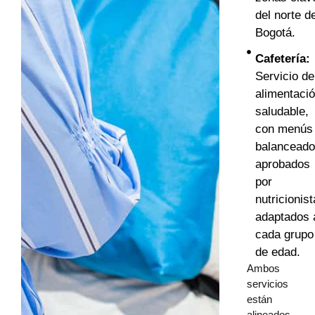
del norte d
Bogotá.
Cafetería:
Servicio de
alimentaci
saludable,
con menús
balanceado
aprobados
por
nutricionist
adaptados 
cada grupo
de edad.
Ambos
servicios
están
alineados