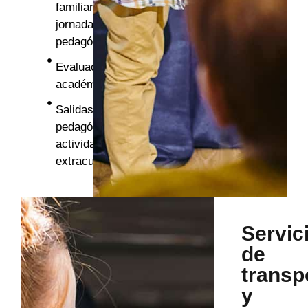
familiares y
jornadas
pedagógicas
Evaluaciones
académicas
Salidas
pedagógicas y
actividades
extracurriculares
Servic
de
transp
y