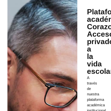
Plataf
acadé
Corazo
Acces
privad
a
la
vida
escola
A
través
de
nuestra
plataforma
académica
institucional,