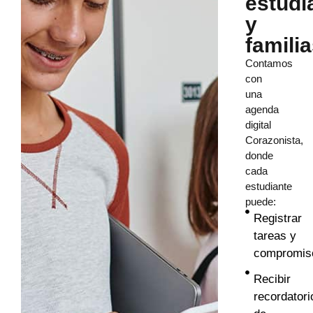
estudi
y
famili
Contamos
con
una
agenda
digital
Corazonista,
donde
cada
estudiante
puede:
Registrar
tareas y
compromis
Recibir
recordatori