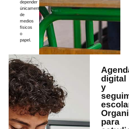
depender
únicamente
de
medios
físicos
o
papel.
Agend
digital
y
seguim
escola
Organi
para