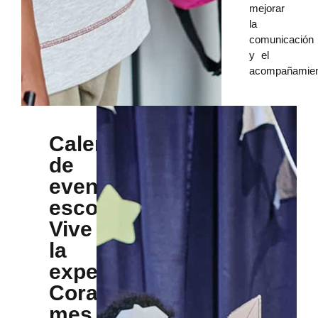
mejorar
la
comunicación
y el
acompañamien
Calendario
de
eventos
escolares
Vive
la
experiencia
Corazonista
mes