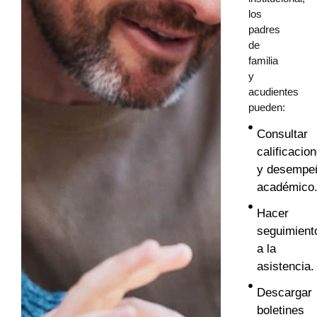
los
padres
de
familia
y
acudientes
pueden:
Consultar
calificacio
y desempe
académico
Hacer
seguimient
a la
asistencia.
Descargar
boletines