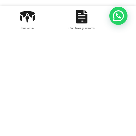
Circulares
Circular Celebración Bicentenario
Corazonista
mayo 28, 2026
Tour virtual
Circulares y eventos
Leer más »
Circular de Rectoría 12 de mayo de
2026
mayo 14, 2026
Leer más »
Circular – Ultra Mom Fest 2026
mayo 6, 2026
Leer más »
Circular 21 de abril – Nuevas
medidas de seguridad y convivencia
abril 22, 2026
Leer más »