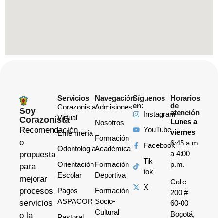
Servicios
Navegación
Síguenos
Horarios
en:
de
Corazonista
Admisiones
Soy
atención
Instagram
Virtual
Corazonista
Lunes a
Nosotros
Recomendación
YouTube
viernes
Enfermería
Formación
o
6:45 a.m
Facebook
Odontología
Académica
a 4:00
propuesta
Tik
Orientación
Formación
p.m.
para
tok
Escolar
Deportiva
mejorar
Calle
X
procesos,
Pagos
Formación
200 #
ASPACOR
Socio-
servicios
60-00
Cultural
Bogotá,
o la
Pastoral