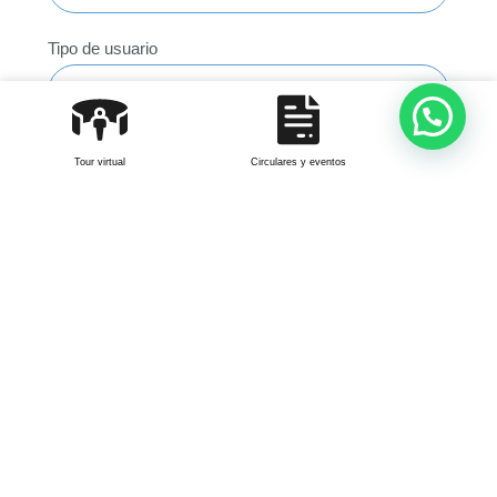
Tipo de usuario
Correo electrónico
Tour virtual
Circulares y eventos
Teléfono
Tipo de solicitud
Tema/categoría