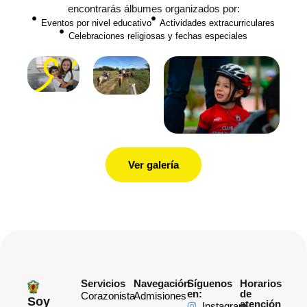
encontrarás álbumes organizados por:
Eventos por nivel educativo
Actividades extracurriculares
Celebraciones religiosas y fechas especiales
Ver galería
Servicios
Navegación
Síguenos
Horarios
en:
de
Corazonista
Admisiones
Soy
atención
Instagram