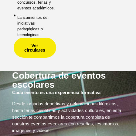
concursos, ferias y
eventos académicos.
Lanzamientos de
iniciativas
pedagógicas o
tecnológicas.
Ver
circulares
Cobertura de eventos
escolares
Cada evento es una experiencia formativa
Desde jornadas deportivas y celebraciones litúrgicas,
hasta ferias científicas y actividades culturales, en esta
sección te compartimos la cobertura completa de
nuestros eventos escolares con reseñas, testimonios,
imágenes y videos.