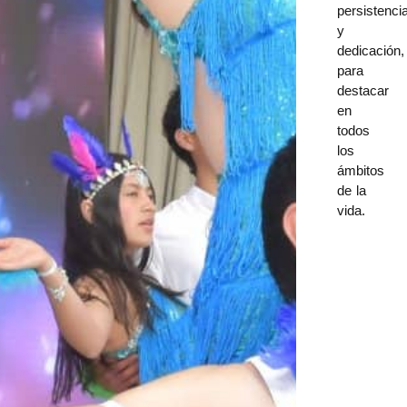
persistenci
y
dedicación,
para
destacar
en
todos
los
ámbitos
de la
vida.