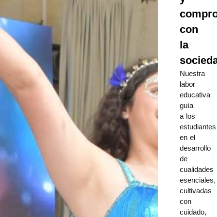
compro
con
la
socied
Nuestra
labor
educativa
guía
a los
estudiantes
en el
desarrollo
de
cualidades
esenciales,
cultivadas
con
cuidado,