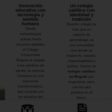
Innovación
Un colegio
educativa con
católico con
tecnología y
identidad y
sentido
tradición
humano
Nuestro colegio es
Desde
más que un
metodologías
espacio de
activas hasta
aprendizaje; es
recursos digitales,
una comunidad
el Colegio
viva donde se
Corazonista
respira fe, respeto,
Bogotá se adapta
responsabilidad y
a los cambios sin
justicia. Somos un
perder su esencia.
colegio católico
Creemos en una
en Bogotá
con
educación
trayectoria, pero
transformadora,
con los ojos
que conecta con
puestos en el
los desafíos del
futuro.
mundo
contemporáneo sin