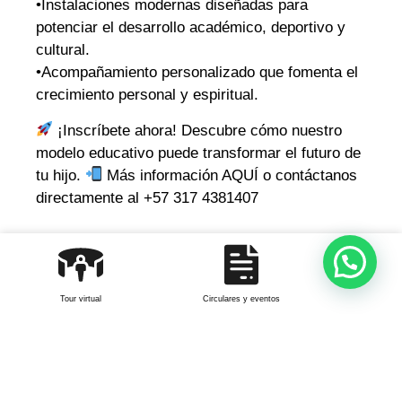
•Instalaciones modernas diseñadas para
potenciar el desarrollo académico, deportivo y
cultural.
•Acompañamiento personalizado que fomenta el
crecimiento personal y espiritual.
¡Inscríbete ahora! Descubre cómo nuestro
modelo educativo puede transformar el futuro de
tu hijo.
Más información AQUÍ o contáctanos
directamente al +57 317 4381407
Más noticias
Colegio Corazonista Bogotá, !La
mejor educación para tus hijos!
agosto 21, 2025
Tour virtual
Circulares y eventos
Leer más »