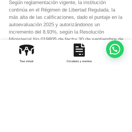
Según reglamentación vigente, la institución
continúa en el Régimen de Libertad Regulada, la
más alta de las calificaciones, dado el puntaje en la
autoevaluación 2025 y autorizándonos un
incremento del 8.93%, según la Resolución
Ministerial No.019805 de fecha 30 de septiembre de
2025, el Consejo Directivo aprobó las siguientes
tarifas para el año 2026:
Tour virtual
Circulares y eventos
Nivel Pre-Jardín: Tarifa anual $19.248.826 que -
comprende todos los costos educativos, sin incluir
alimentación y transporte, la cual se pagará en una
matrícula de $1.924.883 y diez mensualidades de
pensión, por un valor total de $17.323.943, cada
una por valor de $1.732.394.
Para los demás grados, se aplicó también, el 8.
93% sobre las tarifas aprobadas y aplicadas en el