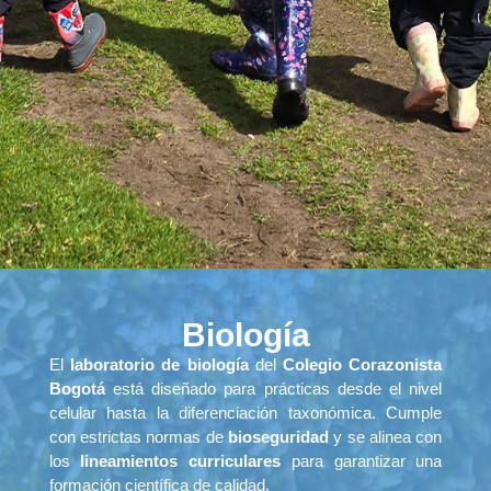
Biología
El
laboratorio de biología
del
Colegio Corazonista
Bogotá
está diseñado para prácticas desde el nivel
celular hasta la diferenciación taxonómica. Cumple
con estrictas normas de
bioseguridad
y se alinea con
los
lineamientos curriculares
para garantizar una
formación científica de calidad.