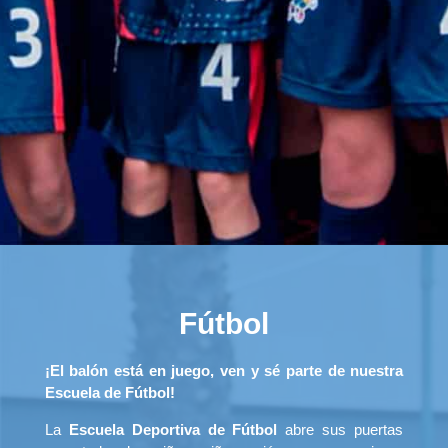
Fútbol
¡El balón está en juego, ven y sé parte de nuestra
Escuela de Fútbol!
La
Escuela Deportiva de Fútbol
abre sus puertas